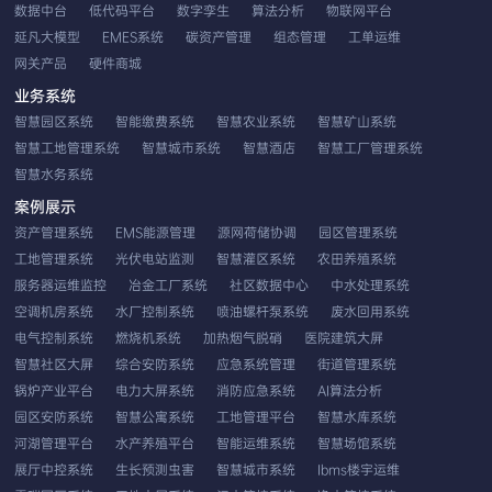
数据中台
低代码平台
数字孪生
算法分析
物联网平台
延凡大模型
EMES系统
碳资产管理
组态管理
工单运维
网关产品
硬件商城
业务系统
智慧园区系统
智能缴费系统
智慧农业系统
智慧矿山系统
智慧工地管理系统
智慧城市系统
智慧酒店
智慧工厂管理系统
智慧水务系统
案例展示
资产管理系统
EMS能源管理
源网荷储协调
园区管理系统
工地管理系统
光伏电站监测
智慧灌区系统
农田养殖系统
服务器运维监控
冶金工厂系统
社区数据中心
中水处理系统
空调机房系统
水厂控制系统
喷油螺杆泵系统
废水回用系统
电气控制系统
燃烧机系统
加热烟气脱硝
医院建筑大屏
智慧社区大屏
综合安防系统
应急系统管理
街道管理系统
锅炉产业平台
电力大屏系统
消防应急系统
AI算法分析
园区安防系统
智慧公寓系统
工地管理平台
智慧水库系统
河湖管理平台
水产养殖平台
智能运维系统
智慧场馆系统
展厅中控系统
生长预测虫害
智慧城市系统
Ibms楼宇运维