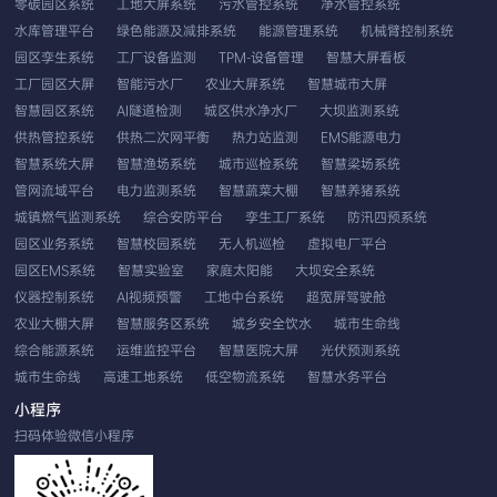
零碳园区系统
工地大屏系统
污水管控系统
净水管控系统
水库管理平台
绿色能源及减排系统
能源管理系统
机械臂控制系统
园区孪生系统
工厂设备监测
TPM-设备管理
智慧大屏看板
工厂园区大屏
智能污水厂
农业大屏系统
智慧城市大屏
智慧园区系统
AI隧道检测
城区供水净水厂
大坝监测系统
供热管控系统
供热二次网平衡
热力站监测
EMS能源电力
智慧系统大屏
智慧渔场系统
城市巡检系统
智慧梁场系统
管网流域平台
电力监测系统
智慧蔬菜大棚
智慧养猪系统
城镇燃气监测系统
综合安防平台
孪生工厂系统
防汛四预系统
园区业务系统
智慧校园系统
无人机巡检
虚拟电厂平台
园区EMS系统
智慧实验室
家庭太阳能
大坝安全系统
仪器控制系统
AI视频预警
工地中台系统
超宽屏驾驶舱
农业大棚大屏
智慧服务区系统
城乡安全饮水
城市生命线
综合能源系统
运维监控平台
智慧医院大屏
光伏预测系统
城市生命线
高速工地系统
低空物流系统
智慧水务平台
EMS智慧云平台
应用性能系统
双重预防系统
农业系统平台
小程序
无人机车载巡检
工业视觉分析
发生器控制
扫码体验微信小程序