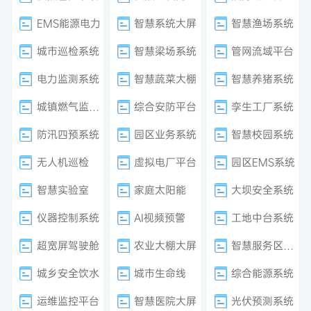
EMS能源电力
智慧系统大屏
智慧渔场系统
城市巡检系统
智慧梁场系统
管网流域平台
电力监测系统
智慧蔬菜大棚
智慧养猪系统
城镇燃气监测系统
综合安防平台
孪生工厂系统
防汛四预系统
园区业务系统
智慧校园系统
无人机巡检
虚拟电厂平台
园区EMS系统
智慧实验室
家庭太阳能
大坝安全系统
仪器控制系统
AI视频预警
工地中台系统
超宽屏驾驶舱
农业大棚大屏
智慧服务区系统
城乡安全饮水
城市生命线
综合能源系统
运维监控平台
智慧医院大屏
光伏预测系统