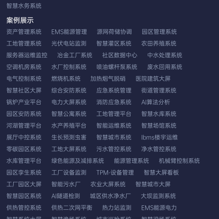
智慧水务系统
案例展示
资产管理系统
EMS能源管理
源网荷储协调
园区管理系统
工地管理系统
光伏电站监测
智慧灌区系统
农田养殖系统
服务器运维监控
冶金工厂系统
社区数据中心
中水处理系统
空调机房系统
水厂控制系统
喷油螺杆泵系统
废水回用系统
电气控制系统
燃烧机系统
加热烟气脱硝
医院建筑大屏
智慧社区大屏
综合安防系统
应急系统管理
街道管理系统
锅炉产业平台
电力大屏系统
消防应急系统
AI算法分析
园区安防系统
智慧公寓系统
工地管理平台
智慧水库系统
河湖管理平台
水产养殖平台
智能运维系统
智慧场馆系统
展厅中控系统
生长预测虫害
智慧城市系统
Ibms楼宇运维
零碳园区系统
工地大屏系统
污水管控系统
净水管控系统
水库管理平台
绿色能源及减排系统
能源管理系统
机械臂控制系统
园区孪生系统
工厂设备监测
TPM-设备管理
智慧大屏看板
工厂园区大屏
智能污水厂
农业大屏系统
智慧城市大屏
智慧园区系统
AI隧道检测
城区供水净水厂
大坝监测系统
供热管控系统
供热二次网平衡
热力站监测
EMS能源电力