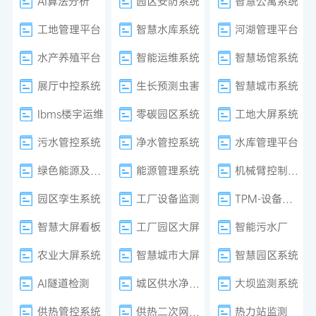
AI算法分析
园区安防系统
智慧公寓系统
工地管理平台
智慧水库系统
河湖管理平台
水产养殖平台
智能运维系统
智慧场馆系统
展厅中控系统
生长预测虫害
智慧城市系统
Ibms楼宇运维
零碳园区系统
工地大屏系统
污水管控系统
净水管控系统
水库管理平台
绿色能源及减排系统
能源管理系统
机械臂控制系统
园区孪生系统
工厂设备监测
TPM-设备管理
智慧大屏看板
工厂园区大屏
智能污水厂
农业大屏系统
智慧城市大屏
智慧园区系统
AI隧道检测
城区供水净水厂
大坝监测系统
供热管控系统
供热二次网平衡
热力站监测