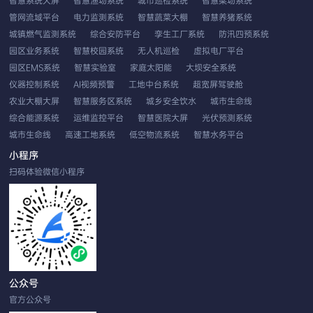
智慧系统大屏
智慧渔场系统
城市巡检系统
智慧梁场系统
管网流域平台
电力监测系统
智慧蔬菜大棚
智慧养猪系统
城镇燃气监测系统
综合安防平台
孪生工厂系统
防汛四预系统
园区业务系统
智慧校园系统
无人机巡检
虚拟电厂平台
园区EMS系统
智慧实验室
家庭太阳能
大坝安全系统
仪器控制系统
AI视频预警
工地中台系统
超宽屏驾驶舱
农业大棚大屏
智慧服务区系统
城乡安全饮水
城市生命线
综合能源系统
运维监控平台
智慧医院大屏
光伏预测系统
城市生命线
高速工地系统
低空物流系统
智慧水务平台
EMS智慧云平台
应用性能系统
双重预防系统
农业系统平台
小程序
无人机车载巡检
工业视觉分析
发生器控制
扫码体验微信小程序
公众号
官方公众号