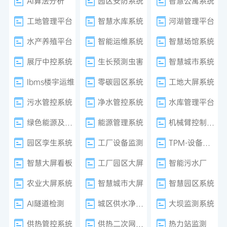
AI算法分析
园区安防系统
智慧公寓系统
工地管理平台
智慧水库系统
河湖管理平台
水产养殖平台
智能运维系统
智慧场馆系统
展厅中控系统
生长预测虫害
智慧城市系统
Ibms楼宇运维
零碳园区系统
工地大屏系统
污水管控系统
净水管控系统
水库管理平台
绿色能源及减排系统
能源管理系统
机械臂控制系统
园区孪生系统
工厂设备监测
TPM-设备管理
智慧大屏看板
工厂园区大屏
智能污水厂
农业大屏系统
智慧城市大屏
智慧园区系统
AI隧道检测
城区供水净水厂
大坝监测系统
供热管控系统
供热二次网平衡
热力站监测