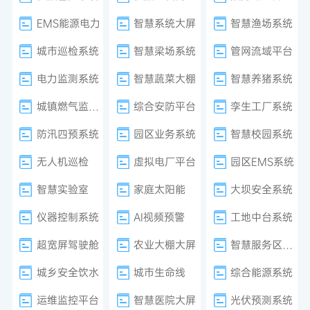
EMS能源电力
智慧系统大屏
智慧渔场系统
城市巡检系统
智慧梁场系统
管网流域平台
电力监测系统
智慧蔬菜大棚
智慧养猪系统
城镇燃气监测系统
综合安防平台
孪生工厂系统
防汛四预系统
园区业务系统
智慧校园系统
无人机巡检
虚拟电厂平台
园区EMS系统
智慧实验室
家庭太阳能
大坝安全系统
仪器控制系统
AI视频预警
工地中台系统
超宽屏驾驶舱
农业大棚大屏
智慧服务区系统
城乡安全饮水
城市生命线
综合能源系统
运维监控平台
智慧医院大屏
光伏预测系统