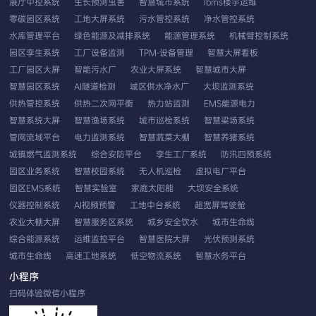
展厅中控系统
生长预测虫害
智慧城市系统
Ibms楼宇运维
零碳园区系统
工地大屏系统
污水管控系统
净水管控系统
水库管理平台
绿色能源及减排系统
能源管理系统
机械臂控制系统
园区孪生系统
工厂设备监测
TPM-设备管理
智慧大屏看板
工厂园区大屏
智能污水厂
农业大屏系统
智慧城市大屏
智慧园区系统
AI隧道检测
城区供水净水厂
大坝监测系统
供热管控系统
供热二次网平衡
热力站监测
EMS能源电力
智慧系统大屏
智慧渔场系统
城市巡检系统
智慧梁场系统
管网流域平台
电力监测系统
智慧蔬菜大棚
智慧养猪系统
城镇燃气监测系统
综合安防平台
孪生工厂系统
防汛四预系统
园区业务系统
智慧校园系统
无人机巡检
虚拟电厂平台
园区EMS系统
智慧实验室
家庭太阳能
大坝安全系统
仪器控制系统
AI视频预警
工地中台系统
超宽屏驾驶舱
农业大棚大屏
智慧服务区系统
城乡安全饮水
城市生命线
综合能源系统
运维监控平台
智慧医院大屏
光伏预测系统
城市生命线
高速工地系统
低空物流系统
智慧水务平台
EMS智慧云平台
应用性能系统
双重预防系统
农业系统平台
小程序
无人机车载巡检
工业视觉分析
发生器控制
扫码体验微信小程序