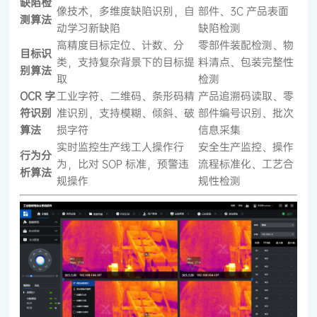
缺陷检
像技术，多维度缺陷识别，自
部件、3C 产品表面
测算法
动学习新缺陷
缺陷检测
高精度目标定位、计数、分
零部件装配检测、物
目标识
类，支持复杂背景下的目标提
料清点、包装完整性
别算法
取
检测
OCR 字
工业字符、二维码、条形码精
产品追溯码读取、零
符识别
准识别，支持模糊、倾斜、破
部件编号识别、批次
算法
损字符
信息采集
实时监控生产线工人操作行
安全生产监控、操作
行为分
为，比对 SOP 标准，预警违
流程标准化、工艺合
析算法
规操作
规性检测