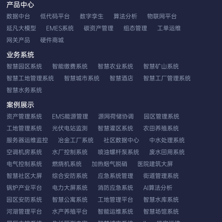
产品中心
数据中台
低代码平台
数字孪生
算法分析
物联网平台
延凡大模型
EMES系统
碳资产管理
组态管理
工单运维
网关产品
硬件商城
业务系统
智慧园区系统
智能缴费系统
智慧农业系统
智慧矿山系统
智慧工地管理系统
智慧城市系统
智慧酒店
智慧工厂管理系统
智慧水务系统
案例展示
资产管理系统
EMS能源管理
源网荷储协调
园区管理系统
工地管理系统
光伏电站监测
智慧灌区系统
农田养殖系统
服务器运维监控
冶金工厂系统
社区数据中心
中水处理系统
空调机房系统
水厂控制系统
喷油螺杆泵系统
废水回用系统
电气控制系统
燃烧机系统
加热烟气脱硝
医院建筑大屏
智慧社区大屏
综合安防系统
应急系统管理
街道管理系统
锅炉产业平台
电力大屏系统
消防应急系统
AI算法分析
园区安防系统
智慧公寓系统
工地管理平台
智慧水库系统
河湖管理平台
水产养殖平台
智能运维系统
智慧场馆系统