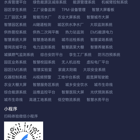
水库管理平台
绿色能源及减排系统
能源管理系统
机械臂控制系统
园区孪生系统
工厂设备监测
TPM-设备管理
智慧大屏看板
工厂园区大屏
智能污水厂
农业大屏系统
智慧城市大屏
智慧园区系统
AI隧道检测
城区供水净水厂
大坝监测系统
供热管控系统
供热二次网平衡
热力站监测
EMS能源电力
智慧系统大屏
智慧渔场系统
城市巡检系统
智慧梁场系统
管网流域平台
电力监测系统
智慧蔬菜大棚
智慧养猪系统
城镇燃气监测系统
综合安防平台
孪生工厂系统
防汛四预系统
园区业务系统
智慧校园系统
无人机巡检
虚拟电厂平台
园区EMS系统
智慧实验室
家庭太阳能
大坝安全系统
仪器控制系统
AI视频预警
工地中台系统
超宽屏驾驶舱
农业大棚大屏
智慧服务区系统
城乡安全饮水
城市生命线
综合能源系统
运维监控平台
智慧医院大屏
光伏预测系统
城市生命线
高速工地系统
低空物流系统
智慧水务平台
EMS智慧云平台
应用性能系统
双重预防系统
农业系统平台
小程序
无人机车载巡检
工业视觉分析
发生器控制
扫码体验微信小程序