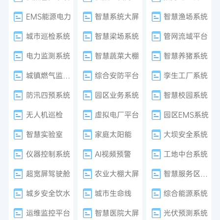
EMS能源电力
智慧系统大屏
智慧渔场系统
城市巡检系统
智慧梁场系统
管网流域平台
电力监测系统
智慧蔬菜大棚
智慧养猪系统
城镇燃气监测系统
综合安防平台
孪生工厂系统
防汛四预系统
园区业务系统
智慧校园系统
无人机巡检
虚拟电厂平台
园区EMS系统
智慧实验室
家庭太阳能
大坝安全系统
仪器控制系统
AI视频预警
工地中台系统
超宽屏驾驶舱
农业大棚大屏
智慧服务区系统
城乡安全饮水
城市生命线
综合能源系统
运维监控平台
智慧医院大屏
光伏预测系统