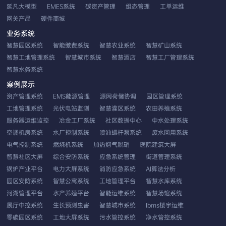
延凡大模型
EMES系统
碳资产管理
组态管理
工单运维
网关产品
硬件商城
业务系统
智慧园区系统
智能缴费系统
智慧农业系统
智慧矿山系统
智慧工地管理系统
智慧城市系统
智慧酒店
智慧工厂管理系统
智慧水务系统
案例展示
资产管理系统
EMS能源管理
源网荷储协调
园区管理系统
工地管理系统
光伏电站监测
智慧灌区系统
农田养殖系统
服务器运维监控
冶金工厂系统
社区数据中心
中水处理系统
空调机房系统
水厂控制系统
喷油螺杆泵系统
废水回用系统
电气控制系统
燃烧机系统
加热烟气脱硝
医院建筑大屏
智慧社区大屏
综合安防系统
应急系统管理
街道管理系统
锅炉产业平台
电力大屏系统
消防应急系统
AI算法分析
园区安防系统
智慧公寓系统
工地管理平台
智慧水库系统
河湖管理平台
水产养殖平台
智能运维系统
智慧场馆系统
展厅中控系统
生长预测虫害
智慧城市系统
Ibms楼宇运维
零碳园区系统
工地大屏系统
污水管控系统
净水管控系统