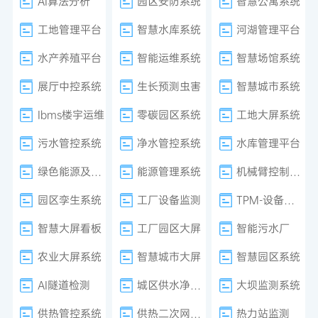
AI算法分析
园区安防系统
智慧公寓系统
工地管理平台
智慧水库系统
河湖管理平台
水产养殖平台
智能运维系统
智慧场馆系统
展厅中控系统
生长预测虫害
智慧城市系统
Ibms楼宇运维
零碳园区系统
工地大屏系统
污水管控系统
净水管控系统
水库管理平台
绿色能源及减排系统
能源管理系统
机械臂控制系统
园区孪生系统
工厂设备监测
TPM-设备管理
智慧大屏看板
工厂园区大屏
智能污水厂
农业大屏系统
智慧城市大屏
智慧园区系统
AI隧道检测
城区供水净水厂
大坝监测系统
供热管控系统
供热二次网平衡
热力站监测