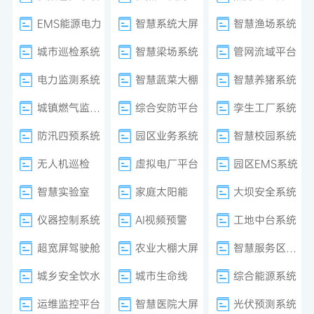
EMS能源电力
智慧系统大屏
智慧渔场系统
城市巡检系统
智慧梁场系统
管网流域平台
电力监测系统
智慧蔬菜大棚
智慧养猪系统
城镇燃气监测系统
综合安防平台
孪生工厂系统
防汛四预系统
园区业务系统
智慧校园系统
无人机巡检
虚拟电厂平台
园区EMS系统
智慧实验室
家庭太阳能
大坝安全系统
仪器控制系统
AI视频预警
工地中台系统
超宽屏驾驶舱
农业大棚大屏
智慧服务区系统
城乡安全饮水
城市生命线
综合能源系统
运维监控平台
智慧医院大屏
光伏预测系统