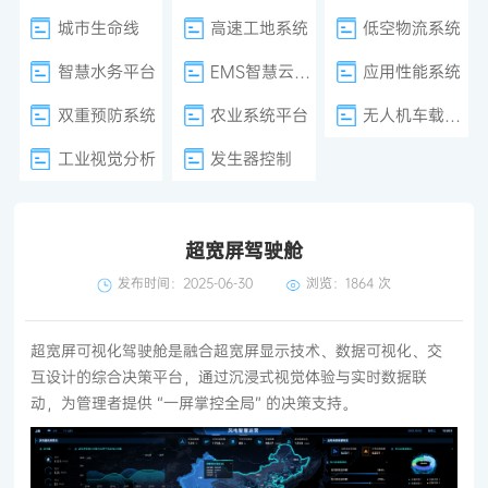
城市生命线
高速工地系统
低空物流系统
智慧水务平台
EMS智慧云平台
应用性能系统
双重预防系统
农业系统平台
无人机车载巡检
工业视觉分析
发生器控制
超宽屏驾驶舱
发布时间：2025-06-30
浏览：
1864 次
超宽屏可视化驾驶舱是融合超宽屏显示技术、数据可视化、交
互设计的综合决策平台，通过沉浸式视觉体验与实时数据联
动，为管理者提供 “一屏掌控全局” 的决策支持。