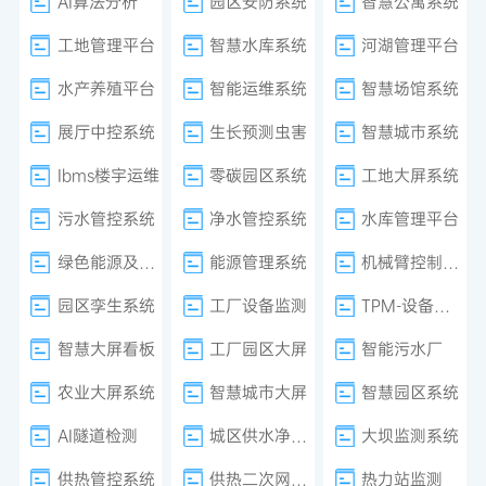
AI算法分析
园区安防系统
智慧公寓系统
工地管理平台
智慧水库系统
河湖管理平台
水产养殖平台
智能运维系统
智慧场馆系统
展厅中控系统
生长预测虫害
智慧城市系统
Ibms楼宇运维
零碳园区系统
工地大屏系统
污水管控系统
净水管控系统
水库管理平台
绿色能源及减排系统
能源管理系统
机械臂控制系统
园区孪生系统
工厂设备监测
TPM-设备管理
智慧大屏看板
工厂园区大屏
智能污水厂
农业大屏系统
智慧城市大屏
智慧园区系统
AI隧道检测
城区供水净水厂
大坝监测系统
供热管控系统
供热二次网平衡
热力站监测