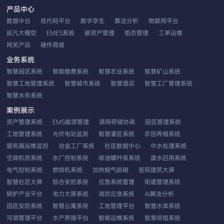
产品中心
数据中台
低代码平台
数字孪生
算法分析
物联网平台
延凡大模型
EMES系统
碳资产管理
组态管理
工单运维
网关产品
硬件商城
业务系统
智慧园区系统
智能缴费系统
智慧农业系统
智慧矿山系统
智慧工地管理系统
智慧城市系统
智慧酒店
智慧工厂管理系统
智慧水务系统
案例展示
资产管理系统
EMS能源管理
源网荷储协调
园区管理系统
工地管理系统
光伏电站监测
智慧灌区系统
农田养殖系统
服务器运维监控
冶金工厂系统
社区数据中心
中水处理系统
空调机房系统
水厂控制系统
喷油螺杆泵系统
废水回用系统
电气控制系统
燃烧机系统
加热烟气脱硝
医院建筑大屏
智慧社区大屏
综合安防系统
应急系统管理
街道管理系统
锅炉产业平台
电力大屏系统
消防应急系统
AI算法分析
园区安防系统
智慧公寓系统
工地管理平台
智慧水库系统
河湖管理平台
水产养殖平台
智能运维系统
智慧场馆系统