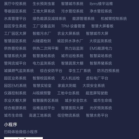
展厅中控系统
生长预测虫害
智慧城市系统
Ibms楼宇运维
零碳园区系统
工地大屏系统
污水管控系统
净水管控系统
水库管理平台
绿色能源及减排系统
能源管理系统
机械臂控制系统
园区孪生系统
工厂设备监测
TPM-设备管理
智慧大屏看板
工厂园区大屏
智能污水厂
农业大屏系统
智慧城市大屏
智慧园区系统
AI隧道检测
城区供水净水厂
大坝监测系统
供热管控系统
供热二次网平衡
热力站监测
EMS能源电力
智慧系统大屏
智慧渔场系统
城市巡检系统
智慧梁场系统
管网流域平台
电力监测系统
智慧蔬菜大棚
智慧养猪系统
城镇燃气监测系统
综合安防平台
孪生工厂系统
防汛四预系统
园区业务系统
智慧校园系统
无人机巡检
虚拟电厂平台
园区EMS系统
智慧实验室
家庭太阳能
大坝安全系统
仪器控制系统
AI视频预警
工地中台系统
超宽屏驾驶舱
农业大棚大屏
智慧服务区系统
城乡安全饮水
城市生命线
综合能源系统
运维监控平台
智慧医院大屏
光伏预测系统
城市生命线
高速工地系统
低空物流系统
智慧水务平台
EMS智慧云平台
应用性能系统
双重预防系统
农业系统平台
小程序
无人机车载巡检
工业视觉分析
发生器控制
扫码体验微信小程序