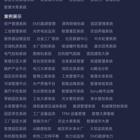
智慧水务系统
案例展示
资产管理系统
EMS能源管理
源网荷储协调
园区管理系统
工地管理系统
光伏电站监测
智慧灌区系统
农田养殖系统
服务器运维监控
冶金工厂系统
社区数据中心
中水处理系统
空调机房系统
水厂控制系统
喷油螺杆泵系统
废水回用系统
电气控制系统
燃烧机系统
加热烟气脱硝
医院建筑大屏
智慧社区大屏
综合安防系统
应急系统管理
街道管理系统
锅炉产业平台
电力大屏系统
消防应急系统
AI算法分析
园区安防系统
智慧公寓系统
工地管理平台
智慧水库系统
河湖管理平台
水产养殖平台
智能运维系统
智慧场馆系统
展厅中控系统
生长预测虫害
智慧城市系统
Ibms楼宇运维
零碳园区系统
工地大屏系统
污水管控系统
净水管控系统
水库管理平台
绿色能源及减排系统
能源管理系统
机械臂控制系统
园区孪生系统
工厂设备监测
TPM-设备管理
智慧大屏看板
工厂园区大屏
智能污水厂
农业大屏系统
智慧城市大屏
智慧园区系统
AI隧道检测
城区供水净水厂
大坝监测系统
供热管控系统
供热二次网平衡
热力站监测
EMS能源电力