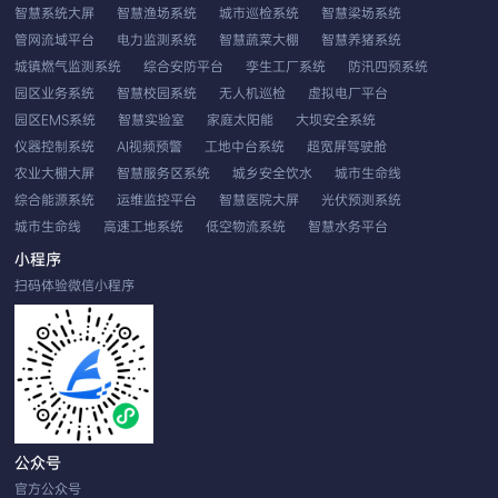
智慧系统大屏
智慧渔场系统
城市巡检系统
智慧梁场系统
管网流域平台
电力监测系统
智慧蔬菜大棚
智慧养猪系统
城镇燃气监测系统
综合安防平台
孪生工厂系统
防汛四预系统
园区业务系统
智慧校园系统
无人机巡检
虚拟电厂平台
园区EMS系统
智慧实验室
家庭太阳能
大坝安全系统
仪器控制系统
AI视频预警
工地中台系统
超宽屏驾驶舱
农业大棚大屏
智慧服务区系统
城乡安全饮水
城市生命线
综合能源系统
运维监控平台
智慧医院大屏
光伏预测系统
城市生命线
高速工地系统
低空物流系统
智慧水务平台
EMS智慧云平台
应用性能系统
双重预防系统
农业系统平台
小程序
无人机车载巡检
工业视觉分析
发生器控制
扫码体验微信小程序
公众号
官方公众号