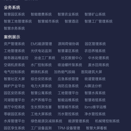
业务系统
智慧园区系统
智能缴费系统
智慧农业系统
智慧矿山系统
智慧工地管理系统
智慧城市系统
智慧酒店
智慧工厂管理系统
智慧水务系统
案例展示
资产管理系统
EMS能源管理
源网荷储协调
园区管理系统
工地管理系统
光伏电站监测
智慧灌区系统
农田养殖系统
服务器运维监控
冶金工厂系统
社区数据中心
中水处理系统
空调机房系统
水厂控制系统
喷油螺杆泵系统
废水回用系统
电气控制系统
燃烧机系统
加热烟气脱硝
医院建筑大屏
智慧社区大屏
综合安防系统
应急系统管理
街道管理系统
锅炉产业平台
电力大屏系统
消防应急系统
AI算法分析
园区安防系统
智慧公寓系统
工地管理平台
智慧水库系统
河湖管理平台
水产养殖平台
智能运维系统
智慧场馆系统
展厅中控系统
生长预测虫害
智慧城市系统
Ibms楼宇运维
零碳园区系统
工地大屏系统
污水管控系统
净水管控系统
水库管理平台
绿色能源及减排系统
能源管理系统
机械臂控制系统
园区孪生系统
工厂设备监测
TPM-设备管理
智慧大屏看板