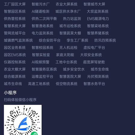
工厂园区大屏
智能污水厂
农业大屏系统
智慧城市大屏
智慧园区系统
AI隧道检测
城区供水净水厂
大坝监测系统
供热管控系统
供热二次网平衡
热力站监测
EMS能源电力
智慧系统大屏
智慧渔场系统
城市巡检系统
智慧梁场系统
管网流域平台
电力监测系统
智慧蔬菜大棚
智慧养猪系统
城镇燃气监测系统
综合安防平台
孪生工厂系统
防汛四预系统
园区业务系统
智慧校园系统
无人机巡检
虚拟电厂平台
园区EMS系统
智慧实验室
家庭太阳能
大坝安全系统
仪器控制系统
AI视频预警
工地中台系统
超宽屏驾驶舱
农业大棚大屏
智慧服务区系统
城乡安全饮水
城市生命线
综合能源系统
运维监控平台
智慧医院大屏
光伏预测系统
城市生命线
高速工地系统
低空物流系统
智慧水务平台
EMS智慧云平台
应用性能系统
双重预防系统
农业系统平台
小程序
无人机车载巡检
工业视觉分析
发生器控制
扫码体验微信小程序