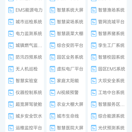
EMS能源电力
智慧系统大屏
智慧渔场系统
城市巡检系统
智慧梁场系统
管网流域平台
电力监测系统
智慧蔬菜大棚
智慧养猪系统
城镇燃气监测系统
综合安防平台
孪生工厂系统
防汛四预系统
园区业务系统
智慧校园系统
无人机巡检
虚拟电厂平台
园区EMS系统
智慧实验室
家庭太阳能
大坝安全系统
仪器控制系统
AI视频预警
工地中台系统
超宽屏驾驶舱
农业大棚大屏
智慧服务区系统
城乡安全饮水
城市生命线
综合能源系统
运维监控平台
智慧医院大屏
光伏预测系统