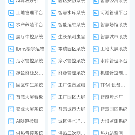
AI算法分析
园区安防系统
智慧公寓系统
工地管理平台
智慧水库系统
河湖管理平台
水产养殖平台
智能运维系统
智慧场馆系统
展厅中控系统
生长预测虫害
智慧城市系统
Ibms楼宇运维
零碳园区系统
工地大屏系统
污水管控系统
净水管控系统
水库管理平台
绿色能源及减排系统
能源管理系统
机械臂控制系统
园区孪生系统
工厂设备监测
TPM-设备管理
智慧大屏看板
工厂园区大屏
智能污水厂
农业大屏系统
智慧城市大屏
智慧园区系统
AI隧道检测
城区供水净水厂
大坝监测系统
供热管控系统
供热二次网平衡
热力站监测