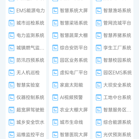
EMS能源电力
智慧系统大屏
智慧渔场系统
城市巡检系统
智慧梁场系统
管网流域平台
电力监测系统
智慧蔬菜大棚
智慧养猪系统
城镇燃气监测系统
综合安防平台
孪生工厂系统
防汛四预系统
园区业务系统
智慧校园系统
无人机巡检
虚拟电厂平台
园区EMS系统
智慧实验室
家庭太阳能
大坝安全系统
仪器控制系统
AI视频预警
工地中台系统
超宽屏驾驶舱
农业大棚大屏
智慧服务区系统
城乡安全饮水
城市生命线
综合能源系统
运维监控平台
智慧医院大屏
光伏预测系统