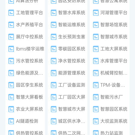
AI算法分析
园区安防系统
智慧公寓系统
工地管理平台
智慧水库系统
河湖管理平台
水产养殖平台
智能运维系统
智慧场馆系统
展厅中控系统
生长预测虫害
智慧城市系统
Ibms楼宇运维
零碳园区系统
工地大屏系统
污水管控系统
净水管控系统
水库管理平台
绿色能源及减排系统
能源管理系统
机械臂控制系统
园区孪生系统
工厂设备监测
TPM-设备管理
智慧大屏看板
工厂园区大屏
智能污水厂
农业大屏系统
智慧城市大屏
智慧园区系统
AI隧道检测
城区供水净水厂
大坝监测系统
供热管控系统
供热二次网平衡
热力站监测