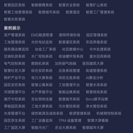
智慧园区系统
智能缴费系统
智慧农业系统
智慧矿山系统
智慧工地管理系统
智慧城市系统
智慧酒店
智慧工厂管理系统
智慧水务系统
案例展示
资产管理系统
EMS能源管理
源网荷储协调
园区管理系统
工地管理系统
光伏电站监测
智慧灌区系统
农田养殖系统
服务器运维监控
冶金工厂系统
社区数据中心
中水处理系统
空调机房系统
水厂控制系统
喷油螺杆泵系统
废水回用系统
电气控制系统
燃烧机系统
加热烟气脱硝
医院建筑大屏
智慧社区大屏
综合安防系统
应急系统管理
街道管理系统
锅炉产业平台
电力大屏系统
消防应急系统
AI算法分析
园区安防系统
智慧公寓系统
工地管理平台
智慧水库系统
河湖管理平台
水产养殖平台
智能运维系统
智慧场馆系统
展厅中控系统
生长预测虫害
智慧城市系统
Ibms楼宇运维
零碳园区系统
工地大屏系统
污水管控系统
净水管控系统
水库管理平台
绿色能源及减排系统
能源管理系统
机械臂控制系统
园区孪生系统
工厂设备监测
TPM-设备管理
智慧大屏看板
工厂园区大屏
智能污水厂
农业大屏系统
智慧城市大屏