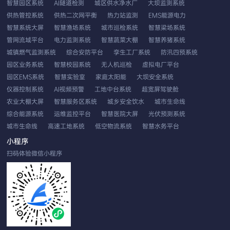
智慧园区系统
AI隧道检测
城区供水净水厂
大坝监测系统
供热管控系统
供热二次网平衡
热力站监测
EMS能源电力
智慧系统大屏
智慧渔场系统
城市巡检系统
智慧梁场系统
管网流域平台
电力监测系统
智慧蔬菜大棚
智慧养猪系统
城镇燃气监测系统
综合安防平台
孪生工厂系统
防汛四预系统
园区业务系统
智慧校园系统
无人机巡检
虚拟电厂平台
园区EMS系统
智慧实验室
家庭太阳能
大坝安全系统
仪器控制系统
AI视频预警
工地中台系统
超宽屏驾驶舱
农业大棚大屏
智慧服务区系统
城乡安全饮水
城市生命线
综合能源系统
运维监控平台
智慧医院大屏
光伏预测系统
城市生命线
高速工地系统
低空物流系统
智慧水务平台
EMS智慧云平台
应用性能系统
双重预防系统
农业系统平台
小程序
无人机车载巡检
工业视觉分析
发生器控制
扫码体验微信小程序