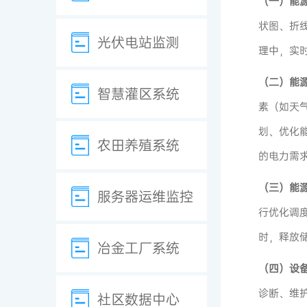
（一）能
状图、折
光伏电站监测
理中，实
（二）能
智慧灌区系统
素（如天
划、优化
农田养殖系统
的电力需
（三）能
服务器运维监控
行优化调
时，释放
冶金工厂系统
（四）设
诊断、维
社区数据中心