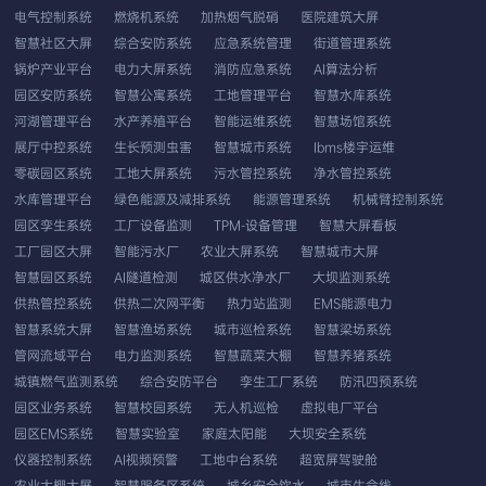
电气控制系统
燃烧机系统
加热烟气脱硝
医院建筑大屏
智慧社区大屏
综合安防系统
应急系统管理
街道管理系统
锅炉产业平台
电力大屏系统
消防应急系统
AI算法分析
园区安防系统
智慧公寓系统
工地管理平台
智慧水库系统
河湖管理平台
水产养殖平台
智能运维系统
智慧场馆系统
展厅中控系统
生长预测虫害
智慧城市系统
Ibms楼宇运维
零碳园区系统
工地大屏系统
污水管控系统
净水管控系统
水库管理平台
绿色能源及减排系统
能源管理系统
机械臂控制系统
园区孪生系统
工厂设备监测
TPM-设备管理
智慧大屏看板
工厂园区大屏
智能污水厂
农业大屏系统
智慧城市大屏
智慧园区系统
AI隧道检测
城区供水净水厂
大坝监测系统
供热管控系统
供热二次网平衡
热力站监测
EMS能源电力
智慧系统大屏
智慧渔场系统
城市巡检系统
智慧梁场系统
管网流域平台
电力监测系统
智慧蔬菜大棚
智慧养猪系统
城镇燃气监测系统
综合安防平台
孪生工厂系统
防汛四预系统
园区业务系统
智慧校园系统
无人机巡检
虚拟电厂平台
园区EMS系统
智慧实验室
家庭太阳能
大坝安全系统
仪器控制系统
AI视频预警
工地中台系统
超宽屏驾驶舱
农业大棚大屏
智慧服务区系统
城乡安全饮水
城市生命线