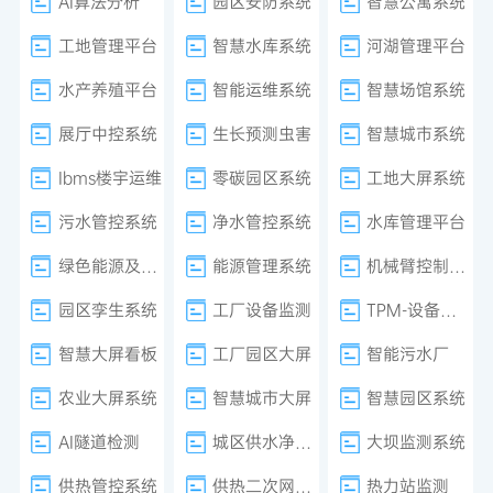
AI算法分析
园区安防系统
智慧公寓系统
工地管理平台
智慧水库系统
河湖管理平台
水产养殖平台
智能运维系统
智慧场馆系统
展厅中控系统
生长预测虫害
智慧城市系统
Ibms楼宇运维
零碳园区系统
工地大屏系统
污水管控系统
净水管控系统
水库管理平台
绿色能源及减排系统
能源管理系统
机械臂控制系统
园区孪生系统
工厂设备监测
TPM-设备管理
智慧大屏看板
工厂园区大屏
智能污水厂
农业大屏系统
智慧城市大屏
智慧园区系统
AI隧道检测
城区供水净水厂
大坝监测系统
供热管控系统
供热二次网平衡
热力站监测