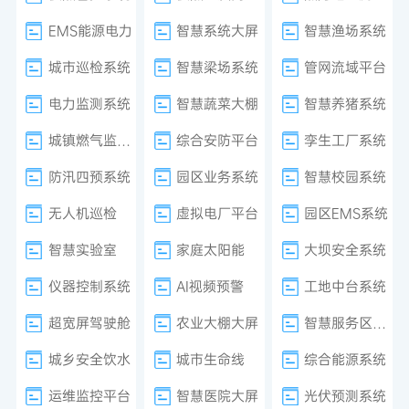
EMS能源电力
智慧系统大屏
智慧渔场系统
城市巡检系统
智慧梁场系统
管网流域平台
电力监测系统
智慧蔬菜大棚
智慧养猪系统
城镇燃气监测系统
综合安防平台
孪生工厂系统
防汛四预系统
园区业务系统
智慧校园系统
无人机巡检
虚拟电厂平台
园区EMS系统
智慧实验室
家庭太阳能
大坝安全系统
仪器控制系统
AI视频预警
工地中台系统
超宽屏驾驶舱
农业大棚大屏
智慧服务区系统
城乡安全饮水
城市生命线
综合能源系统
运维监控平台
智慧医院大屏
光伏预测系统