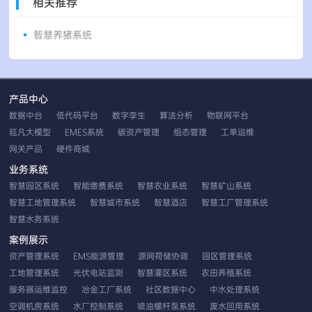
相关推荐
智慧养猪系统
产品中心
数据中台
低代码平台
数字孪生
算法分析
物联网平台
延凡大模型
EMES系统
碳资产管理
组态管理
工单运维
网关产品
硬件商城
业务系统
智慧园区系统
智能缴费系统
智慧农业系统
智慧矿山系统
智慧工地管理系统
智慧城市系统
智慧酒店
智慧工厂管理系统
智慧水务系统
案例展示
资产管理系统
EMS能源管理
源网荷储协调
园区管理系统
工地管理系统
光伏电站监测
智慧灌区系统
农田养殖系统
服务器运维监控
冶金工厂系统
社区数据中心
中水处理系统
空调机房系统
水厂控制系统
喷油螺杆泵系统
废水回用系统