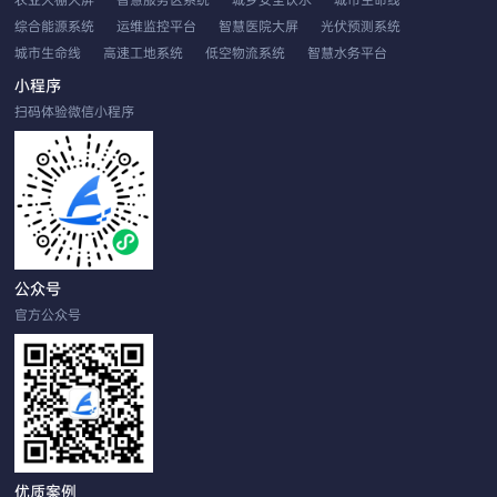
综合能源系统
运维监控平台
智慧医院大屏
光伏预测系统
城市生命线
高速工地系统
低空物流系统
智慧水务平台
EMS智慧云平台
应用性能系统
双重预防系统
农业系统平台
小程序
无人机车载巡检
工业视觉分析
发生器控制
扫码体验微信小程序
公众号
官方公众号
优质案例