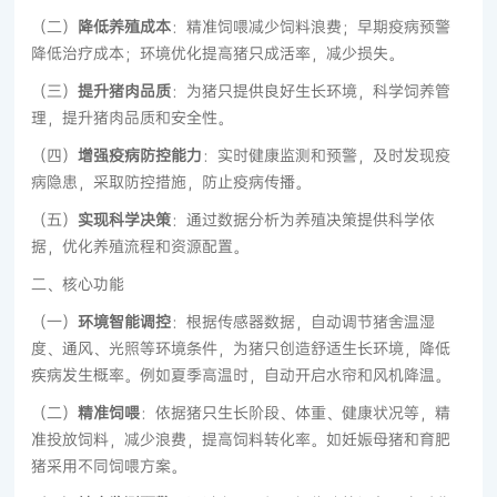
（二）
降低养殖成本
：精准饲喂减少饲料浪费；早期疫病预警
降低治疗成本；环境优化提高猪只成活率，减少损失。
（三）
提升猪肉品质
：为猪只提供良好生长环境，科学饲养管
理，提升猪肉品质和安全性。
（四）
增强疫病防控能力
：实时健康监测和预警，及时发现疫
病隐患，采取防控措施，防止疫病传播。
（五）
实现科学决策
：通过数据分析为养殖决策提供科学依
据，优化养殖流程和资源配置。
二、核心功能
（一）
环境智能调控
：根据传感器数据，自动调节猪舍温湿
度、通风、光照等环境条件，为猪只创造舒适生长环境，降低
疾病发生概率。例如夏季高温时，自动开启水帘和风机降温。
（二）
精准饲喂
：依据猪只生长阶段、体重、健康状况等，精
准投放饲料，减少浪费，提高饲料转化率。如妊娠母猪和育肥
猪采用不同饲喂方案。