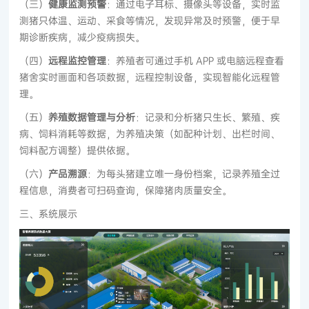
（三）
健康监测预警
：通过电子耳标、摄像头等设备，实时监
测猪只体温、运动、采食等情况，发现异常及时预警，便于早
期诊断疾病，减少疫病损失。
（四）
远程监控管理
：养殖者可通过手机 APP 或电脑远程查看
猪舍实时画面和各项数据，远程控制设备，实现智能化远程管
理。
（五）
养殖数据管理与分析
：记录和分析猪只生长、繁殖、疾
病、饲料消耗等数据，为养殖决策（如配种计划、出栏时间、
饲料配方调整）提供依据。
（六）
产品溯源
：为每头猪建立唯一身份档案，记录养殖全过
程信息，消费者可扫码查询，保障猪肉质量安全。
三、系统展示