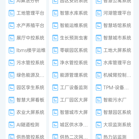
AI算法分析
园区安防系统
智慧公寓系统
工地管理平台
智慧水库系统
河湖管理平台
水产养殖平台
智能运维系统
智慧场馆系统
展厅中控系统
生长预测虫害
智慧城市系统
Ibms楼宇运维
零碳园区系统
工地大屏系统
污水管控系统
净水管控系统
水库管理平台
绿色能源及减排系统
能源管理系统
机械臂控制系统
园区孪生系统
工厂设备监测
TPM-设备管理
智慧大屏看板
工厂园区大屏
智能污水厂
农业大屏系统
智慧城市大屏
智慧园区系统
AI隧道检测
城区供水净水厂
大坝监测系统
供热管控系统
供热二次网平衡
热力站监测