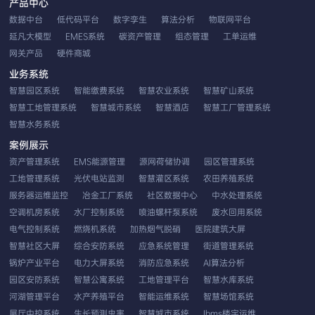
产品中心
数据中台
低代码平台
数字孪生
算法分析
物联网平台
延凡大模型
EMES系统
碳资产管理
组态管理
工单运维
网关产品
硬件商城
业务系统
智慧园区系统
智能缴费系统
智慧农业系统
智慧矿山系统
智慧工地管理系统
智慧城市系统
智慧酒店
智慧工厂管理系统
智慧水务系统
案例展示
资产管理系统
EMS能源管理
源网荷储协调
园区管理系统
工地管理系统
光伏电站监测
智慧灌区系统
农田养殖系统
服务器运维监控
冶金工厂系统
社区数据中心
中水处理系统
空调机房系统
水厂控制系统
喷油螺杆泵系统
废水回用系统
电气控制系统
燃烧机系统
加热烟气脱硝
医院建筑大屏
智慧社区大屏
综合安防系统
应急系统管理
街道管理系统
锅炉产业平台
电力大屏系统
消防应急系统
AI算法分析
园区安防系统
智慧公寓系统
工地管理平台
智慧水库系统
河湖管理平台
水产养殖平台
智能运维系统
智慧场馆系统
展厅中控系统
生长预测虫害
智慧城市系统
Ibms楼宇运维