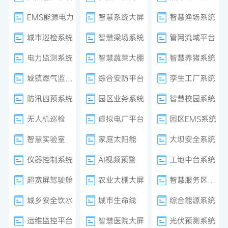
EMS能源电力
智慧系统大屏
智慧渔场系统
城市巡检系统
智慧梁场系统
管网流域平台
电力监测系统
智慧蔬菜大棚
智慧养猪系统
城镇燃气监测系统
综合安防平台
孪生工厂系统
防汛四预系统
园区业务系统
智慧校园系统
无人机巡检
虚拟电厂平台
园区EMS系统
智慧实验室
家庭太阳能
大坝安全系统
仪器控制系统
AI视频预警
工地中台系统
超宽屏驾驶舱
农业大棚大屏
智慧服务区系统
城乡安全饮水
城市生命线
综合能源系统
运维监控平台
智慧医院大屏
光伏预测系统