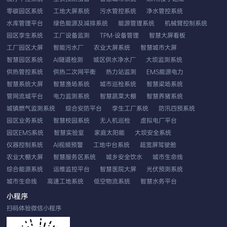
零碳园区系统
工地大屏系统
污水管控系统
净水管控系统
水库管理平台
绿色能源及减排系统
能源管理系统
机械臂控制系统
园区孪生系统
工厂设备监测
TPM-设备管理
智慧大屏看板
工厂园区大屏
智能污水厂
农业大屏系统
智慧城市大屏
智慧园区系统
AI隧道检测
城区供水净水厂
大坝监测系统
供热管控系统
供热二次网平衡
热力站监测
EMS能源电力
智慧系统大屏
智慧渔场系统
城市巡检系统
智慧梁场系统
管网流域平台
电力监测系统
智慧蔬菜大棚
智慧养猪系统
城镇燃气监测系统
综合安防平台
孪生工厂系统
防汛四预系统
园区业务系统
智慧校园系统
无人机巡检
虚拟电厂平台
园区EMS系统
智慧实验室
家庭太阳能
大坝安全系统
仪器控制系统
AI视频预警
工地中台系统
超宽屏驾驶舱
农业大棚大屏
智慧服务区系统
城乡安全饮水
城市生命线
综合能源系统
运维监控平台
智慧医院大屏
光伏预测系统
城市生命线
高速工地系统
低空物流系统
智慧水务平台
EMS智慧云平台
应用性能系统
双重预防系统
农业系统平台
小程序
无人机车载巡检
工业视觉分析
发生器控制
扫码体验微信小程序